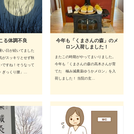
こる体調不良
今年も「くまさんの森」のメ
ロン入荷しました！
暑い日が続いてました
またこの時期がやってまいりました。
気がスッキリとせず秋
今年も「くまさんの森の高木さんが育
いですね！そうなって
てた 極み減農薬ゆうかメロン」を入
・ぎっくり腰」…
荷しました！ 当院の玄…