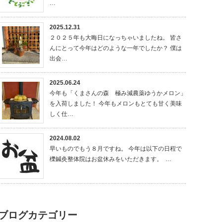
…
2025.12.31
２０２５年も大晦日になっちゃいましたね。 皆さ
んにとって今年はどのような一年でしたか？ 僕は
出会…
2025.06.24
今年も「くまさんの森 極み減農薬ゆうかメロン」
を入荷しました！ 今年もメロンもとても甘く美味
しく仕…
2024.08.02
早いものでもう８月ですね。 今年は以下の日程で
櫟鍼灸整体院はお盆休みをいただきます。 …
ブログカテゴリー