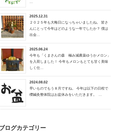
…
2025.12.31
２０２５年も大晦日になっちゃいましたね。 皆さ
んにとって今年はどのような一年でしたか？ 僕は
出会…
2025.06.24
今年も「くまさんの森 極み減農薬ゆうかメロン」
を入荷しました！ 今年もメロンもとても甘く美味
しく仕…
2024.08.02
早いものでもう８月ですね。 今年は以下の日程で
櫟鍼灸整体院はお盆休みをいただきます。 …
ブログカテゴリー