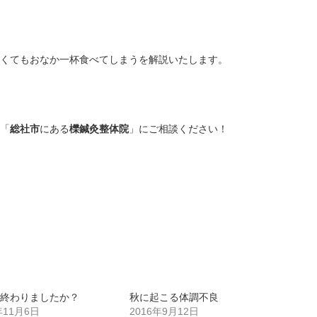
くてもおなか一杯食べてしまうを解説いたします。
「
総社市
にある
櫟鍼灸整体院
」にご相談ください！
え終わりましたか？
秋に起こる体調不良
年11月6日
2016年9月12日