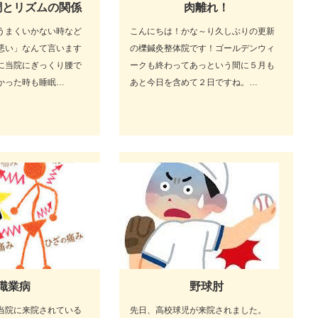
調とリズムの関係
肉離れ！
うまくいかない時など
こんにちは！かな～り久しぶりの更新
悪い」なんて言います
の櫟鍼灸整体院です！ゴールデンウィ
に当院にぎっくり腰で
ークも終わってあっという間に５月も
かった時も睡眠…
あと今日を含めて２日ですね。…
職業病
野球肘
当院に来院されている
先日、高校球児が来院されました。