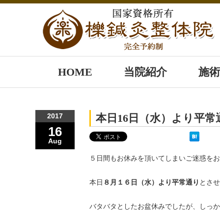
HOME
当院紹介
施術
2017
本日16日（水）より平常
16
Aug
５日間もお休みを頂いてしまいご迷惑をお
本日
８月１６日（水）より平常通り
とさせ
バタバタとしたお盆休みでしたが、しっか