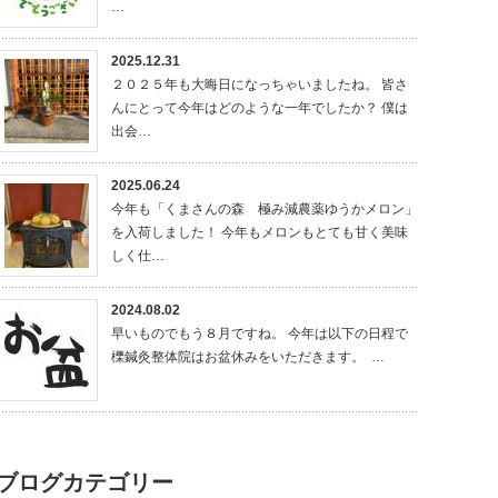
…
2025.12.31
２０２５年も大晦日になっちゃいましたね。 皆さ
んにとって今年はどのような一年でしたか？ 僕は
出会…
2025.06.24
今年も「くまさんの森 極み減農薬ゆうかメロン」
を入荷しました！ 今年もメロンもとても甘く美味
しく仕…
2024.08.02
早いものでもう８月ですね。 今年は以下の日程で
櫟鍼灸整体院はお盆休みをいただきます。 …
ブログカテゴリー